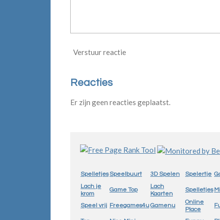
Verstuur reactie
Reacties
Er zijn geen reacties geplaatst.
Spelletjes
Speelbuurt
3D Spelen
Spelertje
G
Lach je
Lach
Game Top
Spelletjes
M
krom
Kaarten
Online
Speel vrij
Freegames4u
Gamenu
Fu
Place