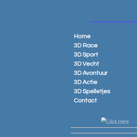
Ga
direct
naar
de
hoofdinhoud
Home
3D Race
3D Sport
3D Vecht
3D Avontuur
3D Actie
3D Spelletjes
Contact