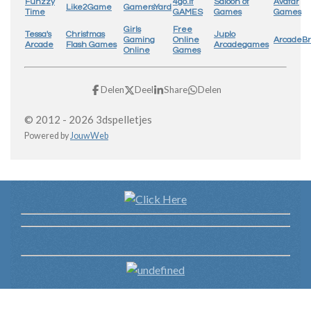
Funzzy
4go.lt
Saloon of
Avatar
Like2Game
GamersYard
Time
GAMES
Games
Games
Girls
Free
Tessa's
Christmas
Juplo
Gaming
Online
ArcadeB
Arcade
Flash Games
Arcadegames
Online
Games
Delen
Deel
Share
Delen
© 2012 - 2026 3dspelletjes
Powered by
JouwWeb