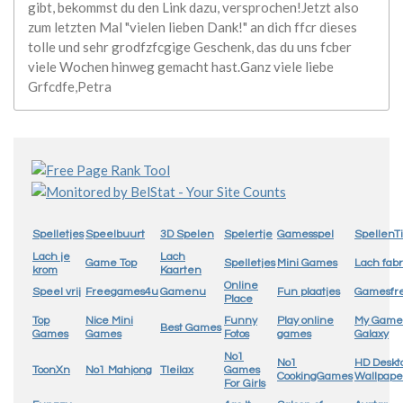
gibt, bekommst du den Link dazu, versprochen!Jetzt also
zum letzten Mal "vielen lieben Dank!" an dich ffcr dieses
tolle und sehr grodfzfcgige Geschenk, das du uns fcber
viele Wochen hinweg gemacht hast.Ganz viele liebe
Grfcdfe,Petra
Spelletjes
Speelbuurt
3D Spelen
Spelertje
Gamesspel
SpellenTi
Lach je
Lach
Game Top
Spelletjes
Mini Games
Lach fabr
krom
Kaarten
Online
Speel vrij
Freegames4u
Gamenu
Fun plaatjes
Gamesfr
Place
Top
Nice Mini
Funny
Play online
My Game
Best Games
Games
Games
Fotos
games
Galaxy
No1
No1
HD Deskt
ToonXn
No1 Mahjong
Tleilax
Games
CookingGames
Wallpape
For Girls