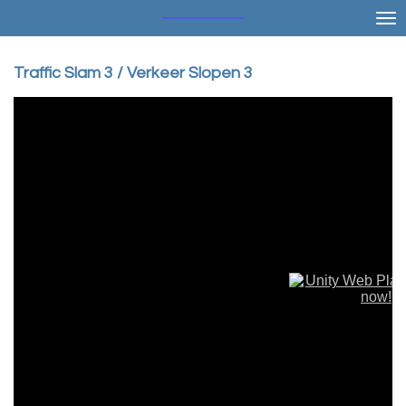
Ga
direct
naar
Traffic Slam 3 / Verkeer Slopen 3
de
hoofdinhoud