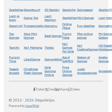
Spelletjes
Speelbuurt
3D Spelen
Spelertje
Gamesspel
SpellenTi
Lach je
Lach
Game Top
Spelletjes
Mini Games
Lach fabr
krom
Kaarten
Online
Speel vrij
Freegames4u
Gamenu
Fun plaatjes
Gamesfr
Place
Top
Nice Mini
Funny
Play online
My Game
Best Games
Games
Games
Fotos
games
Galaxy
No1
No1
HD Deskt
ToonXn
No1 Mahjong
Tleilax
Games
CookingGames
Wallpape
For Girls
Funzzy
4go.lt
Saloon of
Avatar
Like2Game
GamersYard
Time
GAMES
Games
Games
Girls
Free
Tessa's
Christmas
Juplo
Gaming
Online
ArcadeB
Arcade
Flash Games
Arcadegames
Online
Games
Delen
Deel
Share
Delen
© 2012 - 2026 3dspelletjes
Powered by
JouwWeb