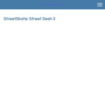
Ga
direct
naar
StreetSkate: Street Sesh 3
de
hoofdinhoud