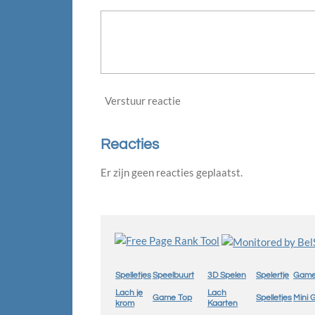
Verstuur reactie
Reacties
Er zijn geen reacties geplaatst.
Spelletjes
Speelbuurt
3D Spelen
Spelertje
Game
Lach je
Lach
Game Top
Spelletjes
Mini
krom
Kaarten