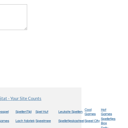
Cool
Hot
sspel
SpellenTijd
Spel Hut
Leukste Spellen
Games
Games
Spelletjes
 Games
Lach fabriek
Speelmee
Spelletjeskasteel
Speel City
Box