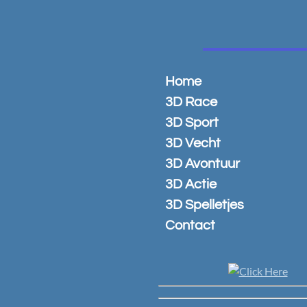
Ga
direct
naar
de
hoofdinhoud
Home
3D Race
3D Sport
3D Vecht
3D Avontuur
3D Actie
3D Spelletjes
Contact