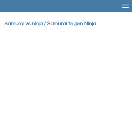
Ga
direct
naar
Samurai vs ninja / Samurai tegen Ninja
de
hoofdinhoud