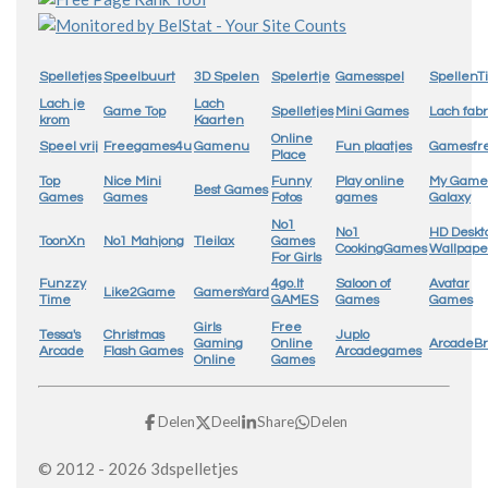
Spelletjes
Speelbuurt
3D Spelen
Spelertje
Gamesspel
SpellenTi
Lach je
Lach
Game Top
Spelletjes
Mini Games
Lach fabr
krom
Kaarten
Online
Speel vrij
Freegames4u
Gamenu
Fun plaatjes
Gamesfr
Place
Top
Nice Mini
Funny
Play online
My Game
Best Games
Games
Games
Fotos
games
Galaxy
No1
No1
HD Deskt
ToonXn
No1 Mahjong
Tleilax
Games
CookingGames
Wallpape
For Girls
Funzzy
4go.lt
Saloon of
Avatar
Like2Game
GamersYard
Time
GAMES
Games
Games
Girls
Free
Tessa's
Christmas
Juplo
Gaming
Online
ArcadeB
Arcade
Flash Games
Arcadegames
Online
Games
Delen
Deel
Share
Delen
© 2012 - 2026 3dspelletjes