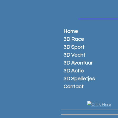
Ga
direct
naar
de
hoofdinhoud
Home
3D Race
3D Sport
3D Vecht
3D Avontuur
3D Actie
3D Spelletjes
Contact