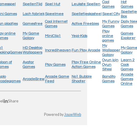
Cool
Hot
amesspel
SpellenTijd
Spel Hut
Leukste Spellen
Games
Games
Spelletje
ini Games
Lach fabriek
Speelmee
Spelletjeskasteel
Speel City
Box
Cool Internet
My Funny
Daily Ne
n plaatjes
Gamesfree
Active Freebies
Games
Games
Games
Play
ay online
My Game
Games
MiniClip1
Yepi-Kids
online
ames
Galaxy
Explorer
games
My
o1
HD Desktop
My Gam
Incrediheaven
Fun Play Arcade
Wallpaper
ookingGames
Wallpapers
Galaxy
Galaxy
Oyun için
Learn 2
loon of
Avatar
Play Free Online
Play Games
Oyun
Cook
ames
Games
Action Games
Sitesi
Games
Arcade
uplo
Arcade Game
No1 Bubble
Bandito
ArcadeBrew
Games
rcadegames
Feed
Shooter
Games
Online
el
Share
Powered by
JouwWeb