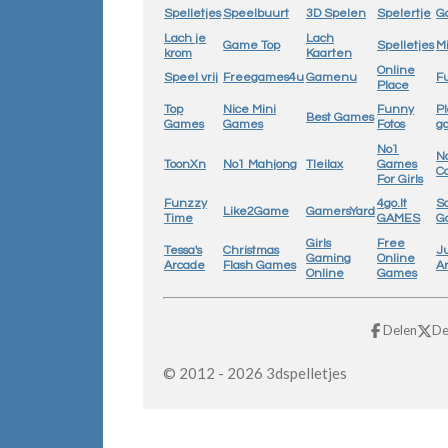
Spelletjes
Speelbuurt
3D Spelen
Spelertje
G
Lach je
Lach
Game Top
Spelletjes
M
krom
Kaarten
Online
Speel vrij
Freegames4u
Gamenu
Fu
Place
Top
Nice Mini
Funny
Pl
Best Games
Games
Games
Fotos
g
No1
N
ToonXn
No1 Mahjong
Tleilax
Games
C
For Girls
Funzzy
4go.lt
Sa
Like2Game
GamersYard
Time
GAMES
G
Girls
Free
Tessa's
Christmas
J
Gaming
Online
Arcade
Flash Games
A
Online
Games
Delen
De
© 2012 - 2026 3dspelletjes