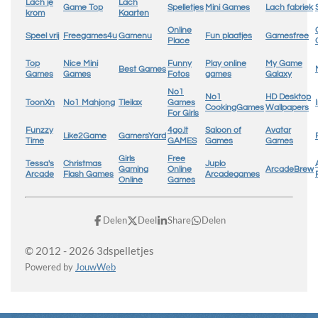
Lach je
Lach
Game Top
Spelletjes
Mini Games
Lach fabriek
krom
Kaarten
Online
Speel vrij
Freegames4u
Gamenu
Fun plaatjes
Gamesfree
Place
Top
Nice Mini
Funny
Play online
My Game
Best Games
Games
Games
Fotos
games
Galaxy
No1
No1
HD Desktop
ToonXn
No1 Mahjong
Tleilax
Games
CookingGames
Wallpapers
For Girls
Funzzy
4go.lt
Saloon of
Avatar
Like2Game
GamersYard
Time
GAMES
Games
Games
Girls
Free
Tessa's
Christmas
Juplo
Gaming
Online
ArcadeBrew
Arcade
Flash Games
Arcadegames
Online
Games
Delen
Deel
Share
Delen
© 2012 - 2026 3dspelletjes
Powered by
JouwWeb