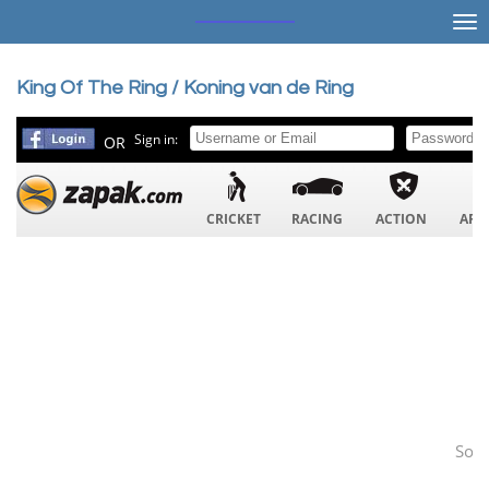
Ga
direct
naar
King Of The Ring / Koning van de Ring
de
hoofdinhoud