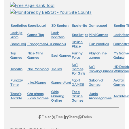
Spelletjes
Speelbuurt
3D Spelen
Spelertje
Gamesspel
SpellenTi
Lach je
Lach
Game Top
Spelletjes
Mini Games
Lach fabr
krom
Kaarten
Online
Speel vrij
Freegames4u
Gamenu
Fun plaatjes
Gamesfr
Place
Top
Nice Mini
Funny
Play online
My Game
Best Games
Games
Games
Fotos
games
Galaxy
No1
No1
HD Deskt
ToonXn
No1 Mahjong
Tleilax
Games
CookingGames
Wallpape
For Girls
Funzzy
4go.lt
Saloon of
Avatar
Like2Game
GamersYard
Time
GAMES
Games
Games
Girls
Free
Tessa's
Christmas
Juplo
Gaming
Online
ArcadeB
Arcade
Flash Games
Arcadegames
Online
Games
Delen
Deel
Share
Delen