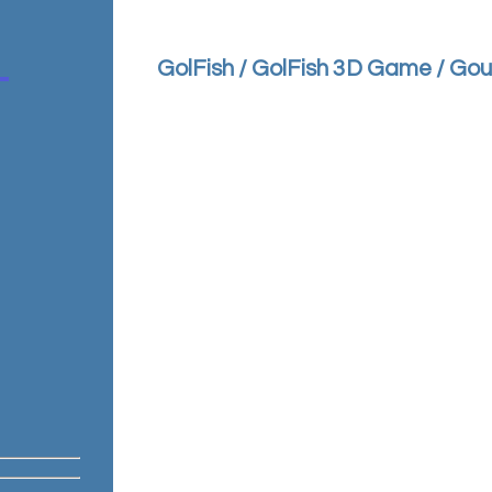
GolFish / GolFish 3D Game / Gou