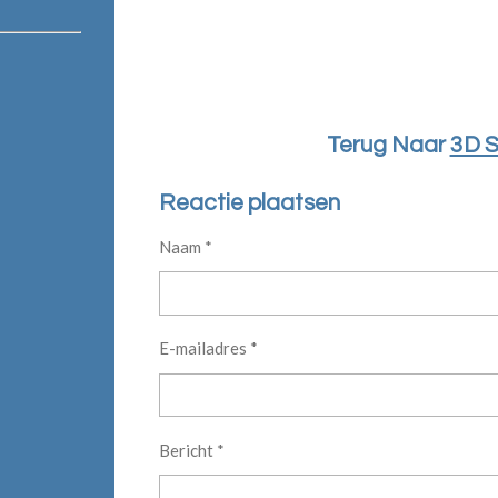
Terug Naar
3D S
Reactie plaatsen
Naam *
E-mailadres *
Bericht *