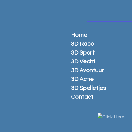
Ga
direct
naar
de
hoofdinhoud
Home
3D Race
3D Sport
3D Vecht
3D Avontuur
3D Actie
3D Spelletjes
Contact