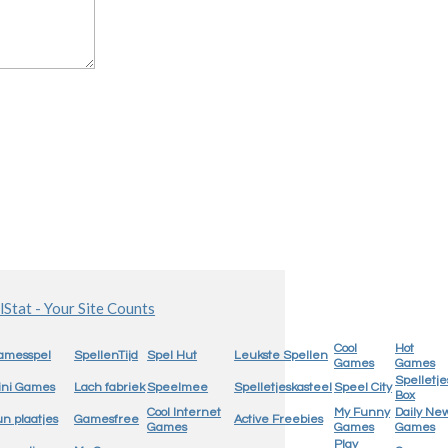
Cool
Hot
amesspel
SpellenTijd
Spel Hut
Leukste Spellen
Games
Games
Spelletje
ini Games
Lach fabriek
Speelmee
Spelletjeskasteel
Speel City
Box
Cool Internet
My Funny
Daily Ne
n plaatjes
Gamesfree
Active Freebies
Games
Games
Games
Play