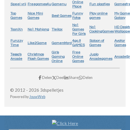
Online
Speel vrij
Freegames4u
Gamenu
Fun plaatjes
Gamesfr
Place
Top
Nice Mini
Funny
Play online
My Game
Best Games
Games
Games
Fotos
games
Galaxy
No1
No1
HD Deskt
ToonXn
No1 Mahjong
Tleilax
Games
CookingGames
Wallpape
For Girls
Funzzy
4go.lt
Saloon of
Avatar
Like2Game
GamersYard
Time
GAMES
Games
Games
Girls
Free
Tessa's
Christmas
Juplo
Gaming
Online
ArcadeB
Arcade
Flash Games
Arcadegames
Online
Games
Delen
Deel
Share
Delen
© 2012 - 2026 3dspelletjes
Powered by
JouwWeb