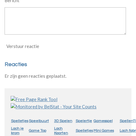
Bericht *
Verstuur reactie
Reacties
Er zijn geen reacties geplaatst.
Spelletjes
Speelbuurt
3D Spelen
Spelertje
Gamesspel
SpellenTi
Lach je
Lach
Game Top
Spelletjes
Mini Games
Lach fabr
krom
Kaarten