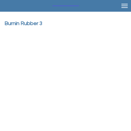
Ga
direct
naar
Burnin Rubber 3
de
hoofdinhoud