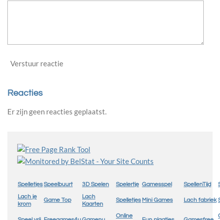
Verstuur reactie
Reacties
Er zijn geen reacties geplaatst.
Spelletjes
Speelbuurt
3D Spelen
Spelertje
Gamesspel
SpellenTijd
Lach je
Lach
Game Top
Spelletjes
Mini Games
Lach fabriek
krom
Kaarten
Online
Speel vrij
Freegames4u
Gamenu
Fun plaatjes
Gamesfree