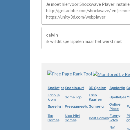
Je moet hiervoor Shockwave Player installe
http://get.adobe.com/shockwave/ en je moe
https://unity3d.com/webplayer
calvin
ik wil dit spel spelen maar het werkt niet
Spelletjes
Speelbuurt
3D Spelen
Spelertje
G
Lach je
Lach
Game Top
Spelletjes
M
krom
Kaarten
Online
Speel vrij
Freegames4u
Gamenu
Fu
Place
Top
Nice Mini
Funny
Pl
Best Games
Games
Games
Fotos
g
No1
N