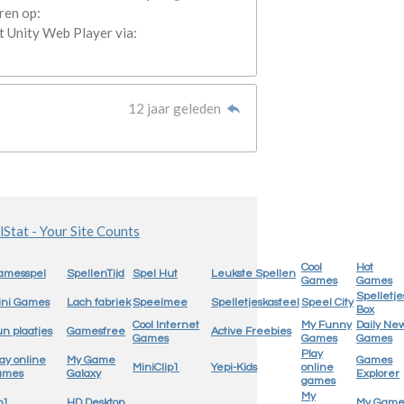
ren op:
t Unity Web Player via:
12 jaar geleden
Cool
Hot
amesspel
SpellenTijd
Spel Hut
Leukste Spellen
Games
Games
Spelletje
ini Games
Lach fabriek
Speelmee
Spelletjeskasteel
Speel City
Box
Cool Internet
My Funny
Daily Ne
n plaatjes
Gamesfree
Active Freebies
Games
Games
Games
Play
ay online
My Game
Games
MiniClip1
Yepi-Kids
online
ames
Galaxy
Explorer
games
My
o1
HD Desktop
My Gam