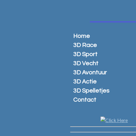
Ga
direct
naar
de
hoofdinhoud
Home
3D Race
3D Sport
3D Vecht
3D Avontuur
3D Actie
3D Spelletjes
Contact