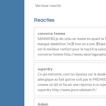
Verstuur reactie
Reacties
converse femme
SANNIER0.je dis cela car meme en ayant la 10
manque dambition ?m茅 bon on a une 茅kipe j
est le meilleur renfort pour le top14 la sai
converse femme http://www.reportagesphot
superdry
Ce qui métonne, cest ta réponse sur le dual
allergique au fait quil ne soit pas le PREMIE
comme on dit et ferais une réponse à ce suj
superdry http://www.jesorsdemain.fr/
Admin